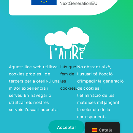
Aquest lloc web utilitza
l’ús que
No obstant això,
cookies pròpies i de
fem de
l’usuari té l’opció
tercers per a oferir-li una
les
d’impedir la generació
millor experiència i
cookies.
de cookies i
servei. En navegar o
l’eliminació de les
utilitzar els nostres
mateixes mitjançant
serveis l’usuari accepta
la selecció de la
© Copyright 2024 - 2024| Creat per
CRC
corresponent.
Informàtica
| Tots els drets reservats | Dissenyat
Acceptar
per
OPTIM STUDIO
Català