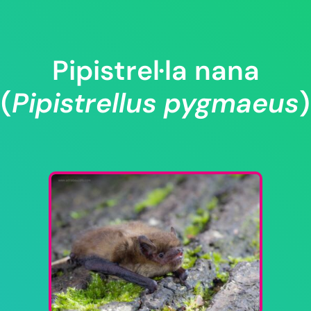
Pipistrel·la nana
(
Pipistrellus pygmaeus
)