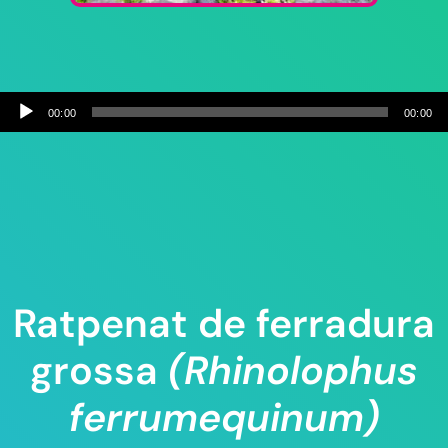
Reproductor
00:00
00:00
d'àudio
Ratpenat de ferradura
grossa
(Rhinolophus
ferrumequinum)